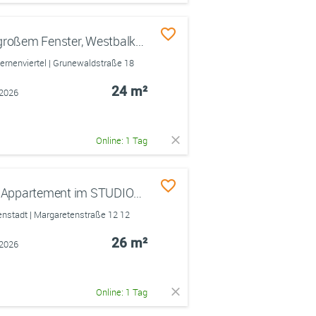
1-Zimmer-Appartement m. großem Fenster, Westbalkon,Tiefgaragenstellplatz / uninah & verkehrsgünst
nenviertel | Grunewaldstraße 18
24 m²
.2026
Online: 1 Tag
Helles, modernes 1-Zimmer-Appartement im STUDIOSUS 2 Regensburg – Einzug ab 01.09.2026 – Zentrale Lage – Ideale Anbindung –
stadt | Margaretenstraße 12 12
26 m²
.2026
Online: 1 Tag