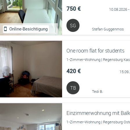
750 €
10.08.2026 -
SG
Online-Besichtigung
Stefan Guggenmos
One room flat for students
1-Zimmer-Wohnung | Regensburg Kaser
420 €
15.09
TB
Tedi B.
1-Zimmer-Wohnung | Regensburg Osten