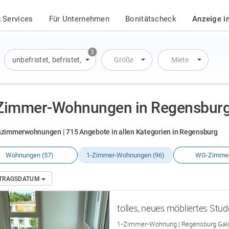
 Services
Für Unternehmen
Bonitätscheck
Anzeige i
3
unbefristet
,
befristet
,
Übernachtung
Größe
Miete
Zimmer-Wohnungen in Regensbur
nzimmerwohnungen | 715 Angebote in allen Kategorien in Regensburg
Wohnungen (57)
1-Zimmer-Wohnungen (96)
WG-Zimmer
NTRAGSDATUM
tolles, neues möbliertes St
1-Zimmer-Wohnung | Regensburg Galg