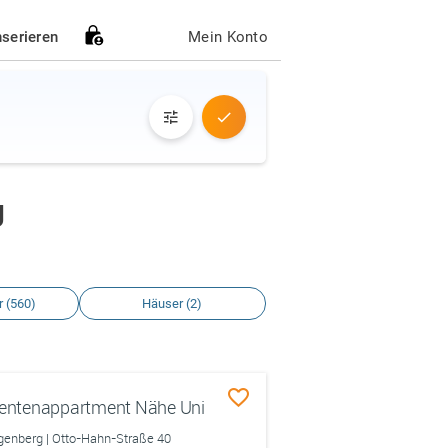
nserieren
Mein Konto
g
 (560)
Häuser (2)
udentenappartment Nähe Uni
enberg | Otto-Hahn-Straße 40