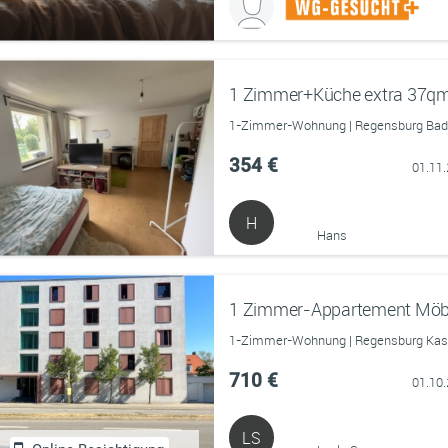
1 Zimmer+Küche extra 37q
1-Zimmer-Wohnung | Regensburg BadAb
354 €
01.11
H
Hans
1-Zimmer-Wohnung | Regensburg Kaser
710 €
01.10
LS