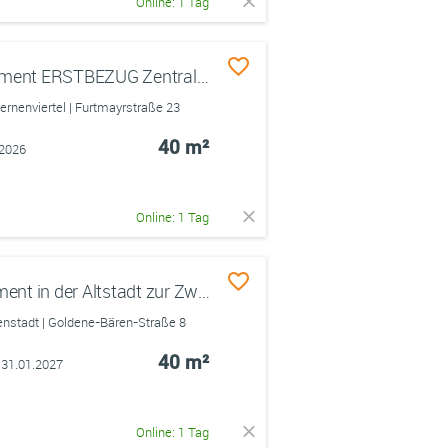
Online: 1 Tag
1 Zimmer Wohnung Appartement ERSTBEZUG Zentral Stadt Regensburg in einem Studenten Wohnheim für 2 Personen geeignet Schöne Wohnung mit Küchenzeile und Bad mit Tiefgaragenstellplatz Möbliert
nenviertel | Furtmayrstraße 23
40 m²
.2026
Online: 1 Tag
Möbliertes 1-Zimmer-Apartment in der Altstadt zur Zwischenmiete | 01.09.2026 bis Mitte/Ende Januar 2027
stadt | Goldene-Bären-Straße 8
40 m²
 31.01.2027
Online: 1 Tag