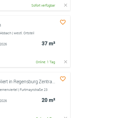
Sofort verfügbar
m
bach | westl. Ortsteil
37 m²
.2026
Online: 1 Tag
1 Zimmer-Appartement Möbliert in Regensburg Zentral Studenten Appartement Innenstadt Schöne Wohnung mit Küchenzeile Kühlschrank Bett Tisch Stuhl und Bad mit Tiefgaragenstellplatz möbliert Studentenwohnanlage
nenviertel | Furtmayrstraße 23
20 m²
.2026