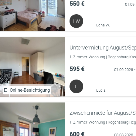
550 €
01.09
LW
Lena W.
Untervermietung August/Sep
1-Zimmer-Wohnung | Regensburg Kase
595 €
01.09.2026 -
L
Online-Besichtigung
Lucia
Zwischenmiete für August/
1-Zimmer-Wohnung | Regensburg Regen
600 €
08.08.2026 -