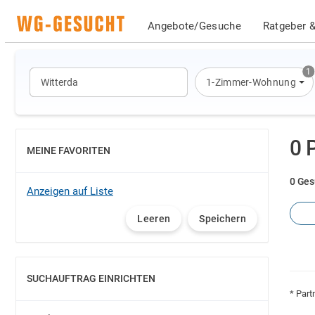
Angebote/Gesuche
Ratgeber &
1
1-Zimmer-Wohnung
0 
MEINE FAVORITEN
EINBLENDEN
0 Ges
Anzeigen auf Liste
Leeren
Speichern
SUCHAUFTRAG EINRICHTEN
EINBLENDEN
* Part