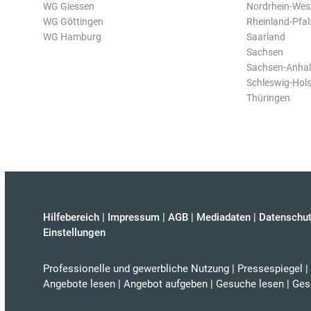
WG Giessen
Nordrhein-Wes
WG Göttingen
Rheinland-Pfal
WG Hamburg
Saarland
Sachsen
Sachsen-Anhal
Schleswig-Hols
Thüringen
Hilfebereich
|
Impressum
|
AGB
|
Mediadaten
|
Datenschut
Einstellungen
Professionelle und gewerbliche Nutzung
|
Pressespiegel
|
Angebote lesen
|
Angebot aufgeben
|
Gesuche lesen
|
Ges