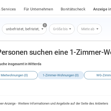
 Services
Für Unternehmen
Bonitätscheck
Anzeige i
3
unbefristet
,
befristet
,
Übernachtung
Größe bis
Miete ab
Personen suchen eine 1-Zimmer-Wo
uche insgesamt in Witterda
Mietwohnungen (0)
1-Zimmer-Wohnungen (0)
WG-Zimme
ner-Anzeige - Weitere Informationen und Angebote auf der Seite des Anbieters