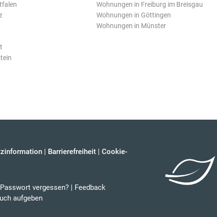
tfalen
Wohnungen in Freiburg im Breisgau
z
Wohnungen in Göttingen
Wohnungen in Münster
t
tein
zinformation
|
Barrierefreiheit
|
Cookie-
Passwort vergessen?
|
Feedback
uch aufgeben