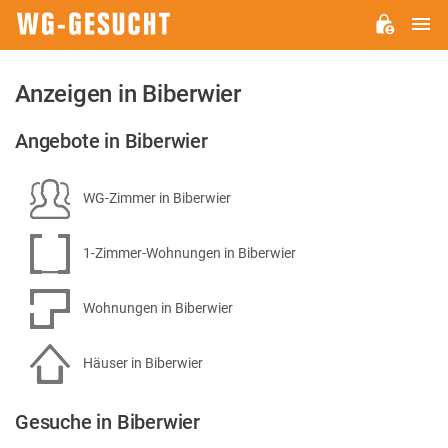
H
WG-
GESUCHT.DE
Anzeigen in Biberwier
Angebote in Biberwier
WG-Zimmer in Biberwier
1-Zimmer-Wohnungen in Biberwier
Wohnungen in Biberwier
Häuser in Biberwier
Gesuche in Biberwier