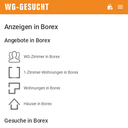
H
WG-
GESUCHT.DE
Anzeigen in Borex
Angebote in Borex
WG-Zimmer in Borex
1-Zimmer-Wohnungen in Borex
Wohnungen in Borex
Häuser in Borex
Gesuche in Borex