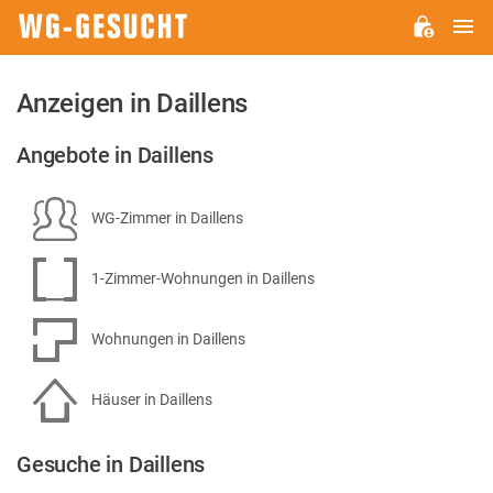
H
WG-
GESUCHT.DE
Anzeigen in Daillens
Angebote in Daillens
WG-Zimmer in Daillens
1-Zimmer-Wohnungen in Daillens
Wohnungen in Daillens
Häuser in Daillens
Gesuche in Daillens