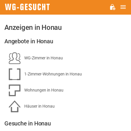
H
WG-
GESUCHT.DE
Anzeigen in Honau
Angebote in Honau
WG-Zimmer in Honau
1-Zimmer-Wohnungen in Honau
Wohnungen in Honau
Häuser in Honau
Gesuche in Honau