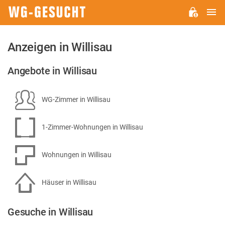
H
WG-
GESUCHT.DE
Anzeigen in Willisau
Angebote in Willisau
WG-Zimmer in Willisau
1-Zimmer-Wohnungen in Willisau
Wohnungen in Willisau
Häuser in Willisau
Gesuche in Willisau