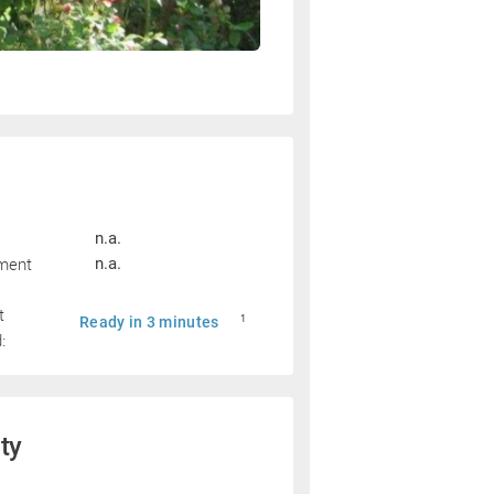
n.a.
pment
n.a.
t
Ready in 3 minutes
1
:
ity