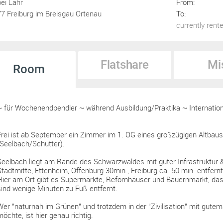
bei Lahr
From:
77 Freiburg im Breisgau Ortenau
To:
currently rent
Flatshare
Mi
Room
~ für Wochenendpendler ~ während Ausbildung/Praktika ~ Internatio
Frei ist ab September ein Zimmer im 1. OG eines großzügigen Altbaus 
(Seelbach/Schutter).
Seelbach liegt am Rande des Schwarzwaldes mit guter Infrastruktur 
Stadtmitte; Ettenheim, Offenburg 30min., Freiburg ca. 50 min. entfernt
Hier am Ort gibt es Supermärkte, Refomhäuser und Bauernmarkt, das
sind wenige Minuten zu Fuß entfernt.
Wer "naturnah im Grünen" und trotzdem in der "Zivilisation" mit gutem
möchte, ist hier genau richtig.