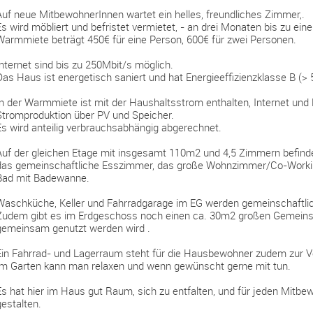
Auf neue MitbewohnerInnen wartet ein helles, freundliches Zimmer,.
Es wird möbliert und befristet vermietet, - an drei Monaten bis zu ein
Warmmiete beträgt 450€ für eine Person, 600€ für zwei Personen.
Internet sind bis zu 250Mbit/s möglich.
Das Haus ist energetisch saniert und hat Energieeffizienzklasse B (>
In der Warmmiete ist mit der Haushaltsstrom enthalten, Internet un
Stromproduktion über PV und Speicher.
Es wird anteilig verbrauchsabhängig abgerechnet.
Auf der gleichen Etage mit insgesamt 110m2 und 4,5 Zimmern befind
das gemeinschaftliche Esszimmer, das große Wohnzimmer/Co-Work
Bad mit Badewanne.
Waschküche, Keller und Fahrradgarage im EG werden gemeinschaftlic
Zudem gibt es im Erdgeschoss noch einen ca. 30m2 großen Gemein
gemeinsam genutzt werden wird .
Ein Fahrrad- und Lagerraum steht für die Hausbewohner zudem zur V
Im Garten kann man relaxen und wenn gewünscht gerne mit tun.
Es hat hier im Haus gut Raum, sich zu entfalten, und für jeden Mit
gestalten.