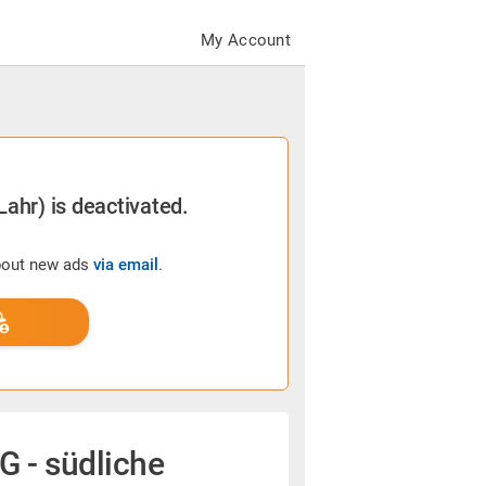
My Account
Lahr) is deactivated.
about new ads
via email
.
 - südliche