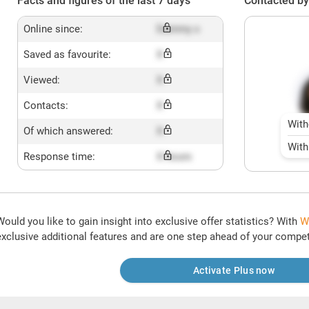
Facts and figures of the last 7 days
Contacted by
Online since:
Dummy x
Saved as favourite:
X
Viewed:
X
Contacts:
X
With
Of which answered:
X
With
Response time:
X hours
Would you like to gain insight into exclusive offer statistics? With
W
exclusive additional features and are one step ahead of your compet
Activate Plus now