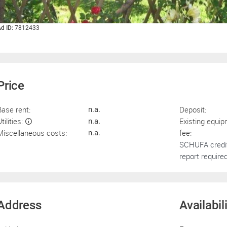
d ID:
7812433
Price
Base rent:
Deposit:
n.a.
tilities:
Existing equi
n.a.
Miscellaneous costs:
fee:
n.a.
SCHUFA credi
report required
Address
Availabil