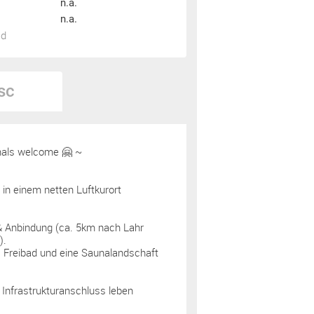
n.a.
n.a.
ed
sc
nals welcome 🤗 ~
in einem netten Luftkurort
& Anbindung (ca. 5km nach Lahr
).
 Freibad und eine Saunalandschaft
 Infrastrukturanschluss leben