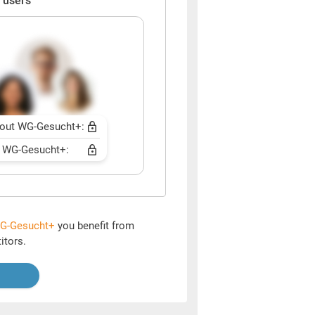
 users
out WG-Gesucht+:
 WG-Gesucht+:
G-Gesucht+
you benefit from
itors.