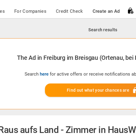
ces
For Companies
Credit Check
Create an Ad
Search results
The Ad in Freiburg im Breisgau (Ortenau, bei 
Search
here
for active offers or receive notifications 
Find out what your chances are
Raus aufs Land - Zimmer in HausWG