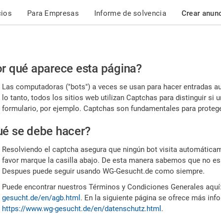
cios
Para Empresas
Informe de solvencia
Crear anun
r
r qué aparece esta página?
or,
Las computadoras ("bots") a veces se usan para hacer entradas a
nfirme
lo tanto, todos los sitios web utilizan Captchas para distinguir s
formulario, por ejemplo. Captchas son fundamentales para proteger
e
é se debe hacer?
mano
Resolviendo el captcha asegura que ningún bot visita automáticame
favor marque la casilla abajo. De esta manera sabemos que no es
Despues puede seguir usando WG-Gesucht.de como siempre.
Puede encontrar nuestros Términos y Condiciones Generales aquí
gesucht.de/en/agb.html
. En la siguiente página se ofrece más inf
https://www.wg-gesucht.de/en/datenschutz.html
.