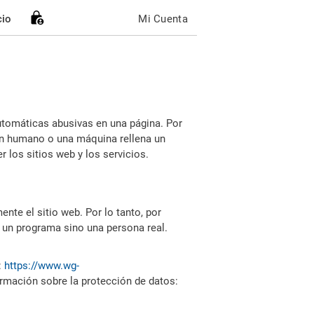
cio
Mi Cuenta
utomáticas abusivas en una página. Por
i un humano o una máquina rellena un
 los sitios web y los servicios.
nte el sitio web. Por lo tanto, por
 un programa sino una persona real.
:
https://www.wg-
ormación sobre la protección de datos: