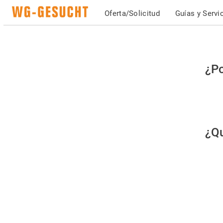
Oferta/Solicitud
Guías y Servi
Po
¿Po
fav
co
qu
¿Qu
es
hu