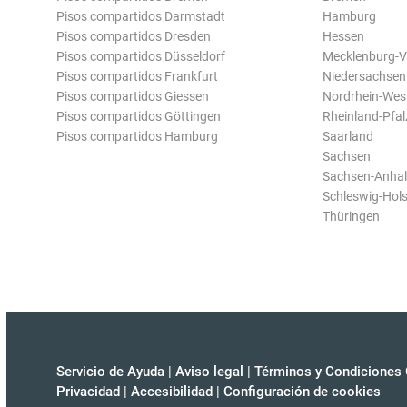
Pisos compartidos Darmstadt
Hamburg
Pisos compartidos Dresden
Hessen
Pisos compartidos Düsseldorf
Mecklenburg-
Pisos compartidos Frankfurt
Niedersachsen
Pisos compartidos Giessen
Nordrhein-Wes
Pisos compartidos Göttingen
Rheinland-Pfal
Pisos compartidos Hamburg
Saarland
Sachsen
Sachsen-Anhal
Schleswig-Hols
Thüringen
Servicio de Ayuda
|
Aviso legal
|
Términos y Condiciones 
Privacidad
|
Accesibilidad
|
Configuración de cookies