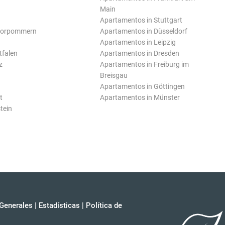
Main
Apartamentos in Stuttgart
Vorpommern
Apartamentos in Düsseldorf
Apartamentos in Leipzig
tfalen
Apartamentos in Dresden
z
Apartamentos in Freiburg im
Breisgau
Apartamentos in Göttingen
t
Apartamentos in Münster
tein
Generales
|
Estadísticas
|
Política de