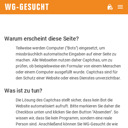
H
WG-
GESUCHT.DE
Bitte
Warum erscheint diese Seite?
bestätigen
Teilweise werden Computer ("Bots") eingesetzt, um
Sie,
missbräuchlich automatische Eingaben auf einer Seite zu
dass
machen. Alle Webseiten nutzen daher Captchas, um zu
Sie
prüfen, ob beispielsweise ein Formular von einem Menschen
oder einem Computer ausgefüllt wurde. Captchas sind für
ein
den Schutz einer Website oder eines Dienstes unverzichtbar.
Mensch
Was ist zu tun?
sind
Die Lösung des Captchas stellt sicher, dass kein Bot die
Website automatisiert aufruft. Bitte markieren Sie daher die
Checkbox unten und klicken Sie den Button "Absenden". So
wissen wir, dass Sie kein Programm, sondern eine reale
Person sind. Anschließend können Sie WG-Gesucht.de wie