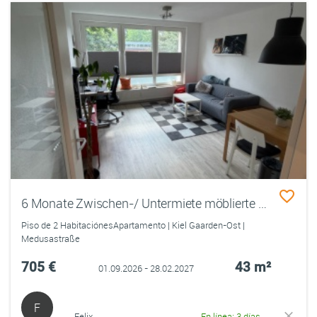
6 Monate Zwischen-/ Untermiete möblierte Wohnung ab September
Piso de 2 HabitaciónesApartamento | Kiel Gaarden-Ost |
Medusastraße
705 €
43 m²
01.09.2026 - 28.02.2027
F
Felix
En línea: 3 días