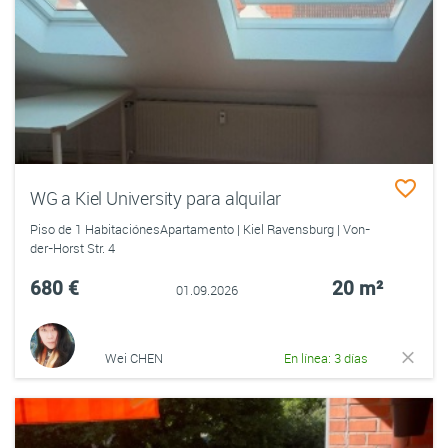
WG a Kiel University para alquilar
Piso de 1 HabitaciónesApartamento | Kiel Ravensburg | Von-
der-Horst Str. 4
680 €
20 m²
01.09.2026
Wei CHEN
En línea: 3 días