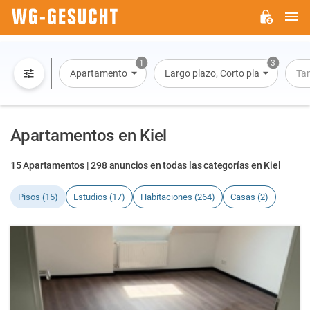
M
WG-
GESUCHT.DE
1
3
Apartamento
Largo plazo, Corto plazo, Alquiler 
Ta
Apartamentos en Kiel
15 Apartamentos | 298 anuncios en todas las categorías en Kiel
Pisos (15)
Estudios (17)
Habitaciones (264)
Casas (2)