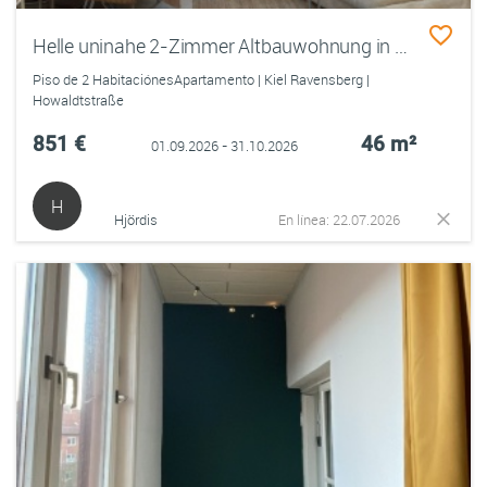
Helle uninahe 2-Zimmer Altbauwohnung in ruhiger Lage in Kiel Ravensberg
Piso de 2 HabitaciónesApartamento | Kiel Ravensberg |
Howaldtstraße
851 €
46 m²
01.09.2026 - 31.10.2026
H
Hjördis
En línea: 22.07.2026