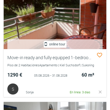
online tour
Move-in ready and fully equipped 1-bedroom apartment – ideal for visiting researchers, postdocs, academic staff and professionals temporarily based in Kiel
Piso de 2 HabitaciónesApartamento | Kiel Suchsdorf | Sukoring
1290 €
60 m²
05.08.2026 - 31.08.2028
S
Sonja
En línea: 3 días