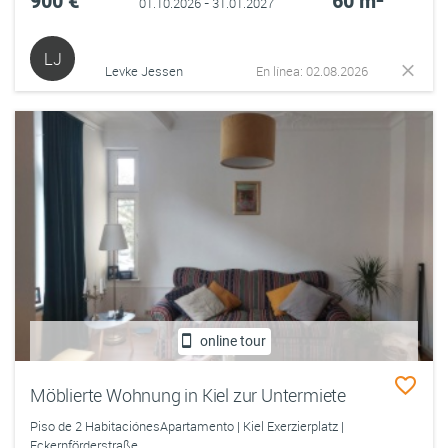
900 €
60 m²
01.10.2026 - 31.01.2027
LJ
Levke Jessen
En línea: 02.08.2026
online tour
Möblierte Wohnung in Kiel zur Untermiete
Piso de 2 HabitaciónesApartamento | Kiel Exerzierplatz |
Eckernförderstraße