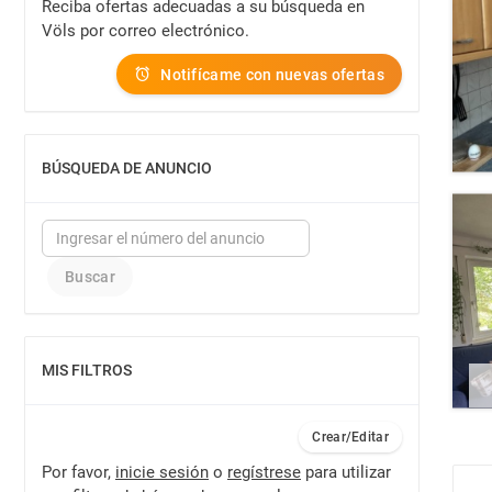
Reciba ofertas adecuadas a su búsqueda en
Völs por correo electrónico.
Notifícame con nuevas ofertas
BÚSQUEDA DE ANUNCIO
MOSTRAR
MIS FILTROS
MOSTRAR
Crear/Editar
Por favor,
inicie sesión
o
regístrese
para utilizar