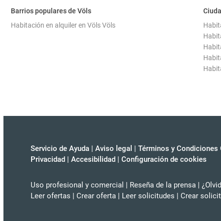
Barrios populares de Völs
Ciuda
Habitación en alquiler en Völs Völs
Habit
Habit
Habita
Habit
Habit
Servicio de Ayuda
|
Aviso legal
|
Términos y Condiciones 
Privacidad
|
Accesibilidad
|
Configuración de cookies
Uso profesional y comercial
|
Reseña de la prensa
|
¿Olvi
Leer ofertas
|
Crear oferta
|
Leer solicitudes
|
Crear solici