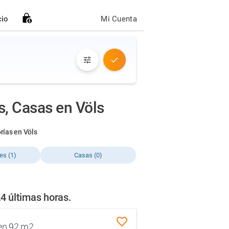
cio
Mi Cuenta
s, Casas en Völs
rías en Völs
es (1)
Casas (0)
4 últimas horas.
en 92 m2