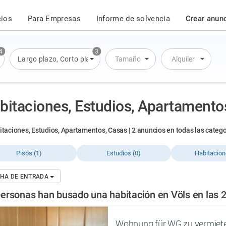
cios
Para Empresas
Informe de solvencia
Crear anun
4
3
artamento
Largo plazo
,
Casa
,
Corto plazo
,
Alquiler por día
Tamaño
Alquiler
bitaciones, Estudios, Apartamento
itaciones, Estudios, Apartamentos, Casas | 2 anuncios en todas las catego
Pisos (1)
Estudios (0)
Habitacion
HA DE ENTRADA
ersonas han busado una habitación en Völs en las 2
Wohnung für WG zu vermiet