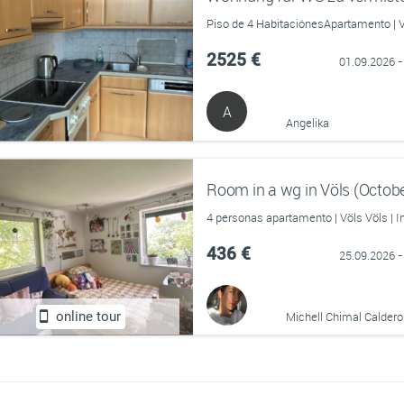
Piso de 4 HabitaciónesApartamento | V
2525 €
01.09.2026 -
A
Angelika
Room in a wg in Völs (Octo
4 personas apartamento | Völs Völs | 
436 €
25.09.2026 -
online tour
Michell Chimal Calder