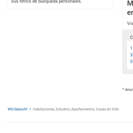
sus filtros de búsqueda personales.
M
e
Vi
C
1
3
3
* Anun
WG-Gesucht
Habitaciones, Estudios, Apartamentos, Casas en Völs