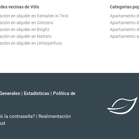
des vecinas de Völs
Categorías pop
ación en alquiler en Kematen in Tirol
Apartamento de
ación en alquiler en Götzens
Apartamento de
ción en alquiler en Birgitz
Apartamento de
ación en alquiler en Natters
Apartamento a
ación en alquiler en Unterperfuss
Generales
|
Estadísticas
|
Política de
dó la contraseña?
|
Realimentación
tud