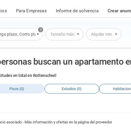
cios
Para Empresas
Informe de solvencia
Crear anun
3
rgo plazo
,
Corto plazo
,
Alquiler por día
Tamaño máx.
Alquiler min.
personas buscan un apartamento e
icitudes en total en Rottenschwil
Pisos (0)
Estudios (0)
Habitacion
cio asociado - Más información y ofertas en la página del proveedor