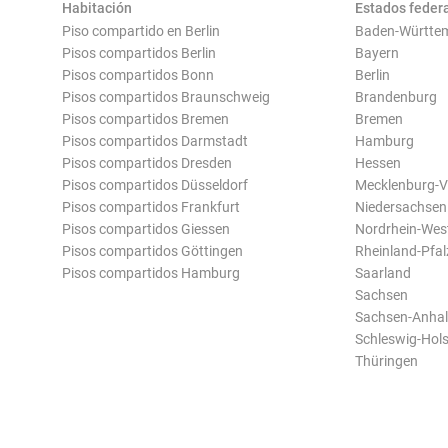
Habitación
Estados feder
Piso compartido en Berlin
Baden-Württe
Pisos compartidos Berlin
Bayern
Pisos compartidos Bonn
Berlin
Pisos compartidos Braunschweig
Brandenburg
Pisos compartidos Bremen
Bremen
Pisos compartidos Darmstadt
Hamburg
Pisos compartidos Dresden
Hessen
Pisos compartidos Düsseldorf
Mecklenburg-
Pisos compartidos Frankfurt
Niedersachsen
Pisos compartidos Giessen
Nordrhein-Wes
Pisos compartidos Göttingen
Rheinland-Pfal
Pisos compartidos Hamburg
Saarland
Sachsen
Sachsen-Anhal
Schleswig-Hols
Thüringen