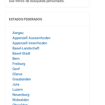
sus filtros de búsqueda personales.
ESTADOS FEDERADOS
MOSTRAR
Aargau
Appenzell Ausserrhoden
Appenzell Innerrhoden
Basel-Landschaft
Basel-Stadt
Bern
Freiburg
Genf
Glarus
Graubünden
Jura
Luzern
Neuenburg
Nidwalden