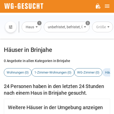
H
WG-
GESUCHT.DE
1
3
Haus
unbefristet, befristet, Übernachtung
Größe
Häuser in Brinjahe
0 Angebote in allen Kategorien in Brinjahe
Wohnungen (0)
1-Zimmer-Wohnungen (0)
WG-Zimmer (0)
Häuse
24 Personen haben in den letzten 24 Stunden
nach einem Haus in Brinjahe gesucht.
Weitere Häuser in der Umgebung anzeigen