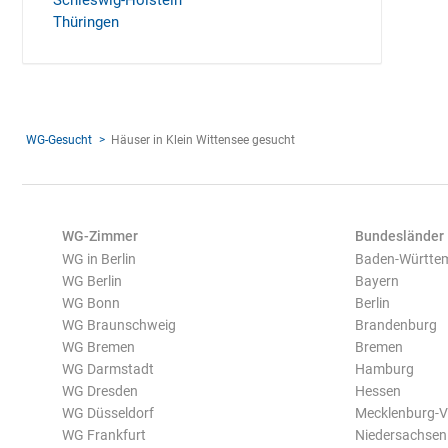
Schleswig-Holstein
Thüringen
WG-Gesucht
Häuser in Klein Wittensee gesucht
WG-Zimmer
Bundesländer
WG in Berlin
Baden-Württe
WG Berlin
Bayern
WG Bonn
Berlin
WG Braunschweig
Brandenburg
WG Bremen
Bremen
WG Darmstadt
Hamburg
WG Dresden
Hessen
WG Düsseldorf
Mecklenburg-
WG Frankfurt
Niedersachsen