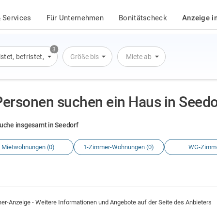
 Services
Für Unternehmen
Bonitätscheck
Anzeige i
3
istet
,
befristet
,
Übernachtung
Größe bis
Miete ab
Personen suchen ein Haus in Seedo
uche insgesamt in Seedorf
Mietwohnungen (0)
1-Zimmer-Wohnungen (0)
WG-Zimme
ner-Anzeige - Weitere Informationen und Angebote auf der Seite des Anbieters