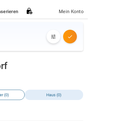
nserieren
Mein Konto
rf
r (0)
Haus (0)