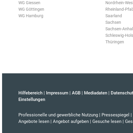
WG Giessen
Nordrhein-Wes
WG Göttingen
Rheinland-Pfal
WG Hamburg
Saarland
Sachsen
Sachsen-Anhal
Schleswig-Hols
Thüringen
Hilfebereich
|
Impressum
|
AGB
|
Mediadaten
|
Datenschut
Einstellungen
Professionelle und gewerbliche Nutzung
|
Pressespiegel
|
Angebote lesen
|
Angebot aufgeben
|
Gesuche lesen
|
Ges