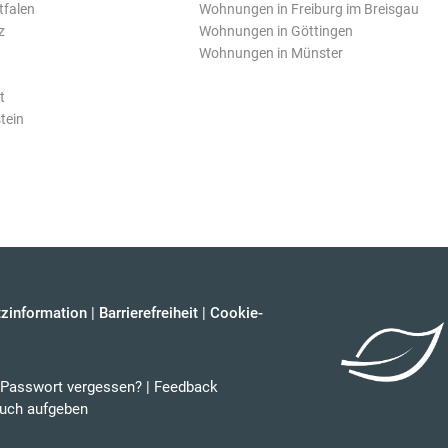
tfalen
Wohnungen in Freiburg im Breisgau
z
Wohnungen in Göttingen
Wohnungen in Münster
t
tein
zinformation
|
Barrierefreiheit
|
Cookie-
Passwort vergessen?
|
Feedback
uch aufgeben