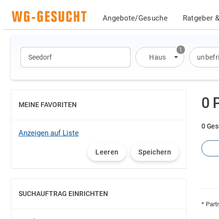
Angebote/Gesuche
Ratgeber &
1
Haus
unbefr
0 
MEINE FAVORITEN
EINBLENDEN
0 Ges
Anzeigen auf Liste
Leeren
Speichern
SUCHAUFTRAG EINRICHTEN
EINBLENDEN
* Part