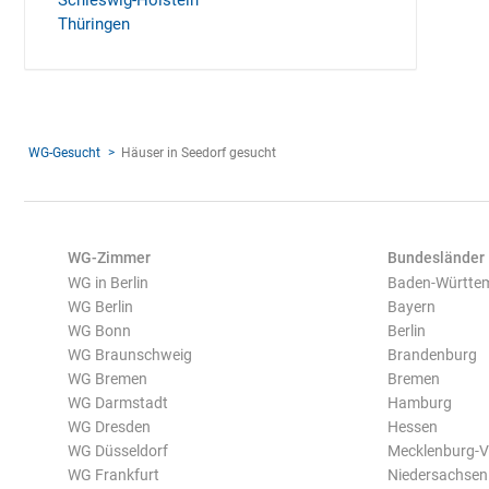
Schleswig-Holstein
Thüringen
WG-Gesucht
Häuser in Seedorf gesucht
WG-Zimmer
Bundesländer
WG in Berlin
Baden-Württe
WG Berlin
Bayern
WG Bonn
Berlin
WG Braunschweig
Brandenburg
WG Bremen
Bremen
WG Darmstadt
Hamburg
WG Dresden
Hessen
WG Düsseldorf
Mecklenburg-
WG Frankfurt
Niedersachsen