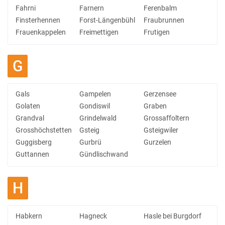
Fahrni
Farnern
Ferenbalm
Finsterhennen
Forst-Längenbühl
Fraubrunnen
Frauenkappelen
Freimettigen
Frutigen
G
Gals
Gampelen
Gerzensee
Golaten
Gondiswil
Graben
Grandval
Grindelwald
Grossaffoltern
Grosshöchstetten
Gsteig
Gsteigwiler
Guggisberg
Gurbrü
Gurzelen
Guttannen
Gündlischwand
H
Habkern
Hagneck
Hasle bei Burgdorf