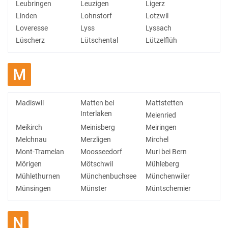
Leubringen
Leuzigen
Ligerz
Linden
Lohnstorf
Lotzwil
Loveresse
Lyss
Lyssach
Lüscherz
Lütschental
Lützelflüh
M
Madiswil
Matten bei
Mattstetten
Interlaken
Meienried
Meikirch
Meinisberg
Meiringen
Melchnau
Merzligen
Mirchel
Mont-Tramelan
Moosseedorf
Muri bei Bern
Mörigen
Mötschwil
Mühleberg
Mühlethurnen
Münchenbuchsee
Münchenwiler
Münsingen
Münster
Müntschemier
N