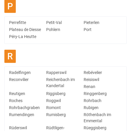
P
Perrefitte
Petit-Val
Pieterlen
Plateau de Diesse
Pohlern
Port
Péry-La Heutte
R
Radelfingen
Rapperswil
Rebévelier
Reconvilier
Reichenbach im
Reisiswil
Kandertal
Renan
Reutigen
Riggisberg
Ringgenberg
Roches
Roggwil
Rohrbach
Rohrbachgraben
Romont
Rubigen
Rumendingen
Rumisberg
Röthenbach im
Emmental
Rüderswil
Rüdtligen-
Rüeggisberg