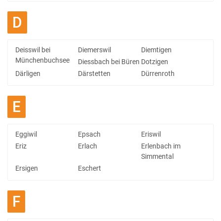
D
Deisswil bei
Diemerswil
Diemtigen
Münchenbuchsee
Diessbach bei Büren
Dotzigen
Därligen
Därstetten
Dürrenroth
E
Eggiwil
Epsach
Eriswil
Eriz
Erlach
Erlenbach im
Simmental
Ersigen
Eschert
F