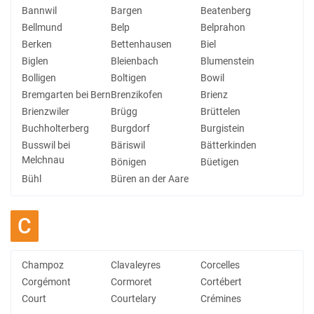
Bannwil
Bargen
Beatenberg
Bellmund
Belp
Belprahon
Berken
Bettenhausen
Biel
Biglen
Bleienbach
Blumenstein
Bolligen
Boltigen
Bowil
Bremgarten bei Bern
Brenzikofen
Brienz
Brienzwiler
Brügg
Brüttelen
Buchholterberg
Burgdorf
Burgistein
Busswil bei
Bäriswil
Bätterkinden
Melchnau
Bönigen
Büetigen
Bühl
Büren an der Aare
C
Champoz
Clavaleyres
Corcelles
Corgémont
Cormoret
Cortébert
Court
Courtelary
Crémines