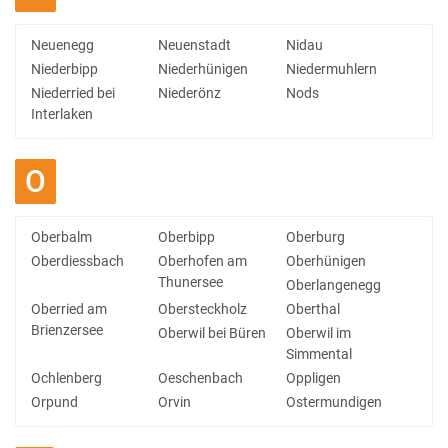
Neuenegg
Neuenstadt
Nidau
Niederbipp
Niederhünigen
Niedermuhlern
Niederried bei
Niederönz
Nods
Interlaken
O
Oberbalm
Oberbipp
Oberburg
Oberdiessbach
Oberhofen am
Oberhünigen
Thunersee
Oberlangenegg
Oberried am
Obersteckholz
Oberthal
Brienzersee
Oberwil bei Büren
Oberwil im
Simmental
Ochlenberg
Oeschenbach
Oppligen
Orpund
Orvin
Ostermundigen