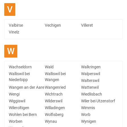
V
Valbirse
Vechigen
Villeret
Vinelz
W
Wachseldorn
Wald
Walkringen
Walliswil bei
Walliswil bei
Walperswil
Niederbipp
Wangen
Walterswil
Wangen an der Aare
Wangenried
Wattenwil
Wengi
Wichtrach
Wiedlisbach
Wiggiswil
Wilderswil
Wiler bei Utzenstorf
Wileroltigen
Willadingen
Wimmis
Wohlen bei Bern
Wolfisberg
Worb
Worben
Wynau
Wynigen