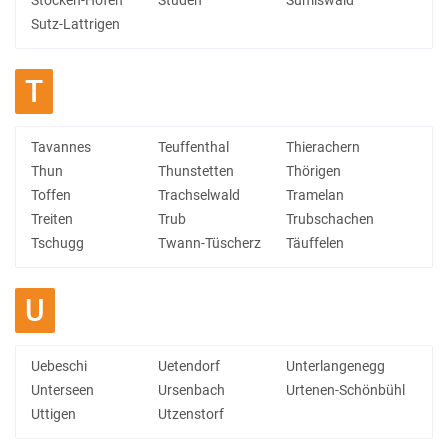
Stocken-Höfen
Studen
Sumiswald
Sutz-Lattrigen
T
Tavannes
Teuffenthal
Thierachern
Thun
Thunstetten
Thörigen
Toffen
Trachselwald
Tramelan
Treiten
Trub
Trubschachen
Tschugg
Twann-Tüscherz
Täuffelen
U
Uebeschi
Uetendorf
Unterlangenegg
Unterseen
Ursenbach
Urtenen-Schönbühl
Uttigen
Utzenstorf