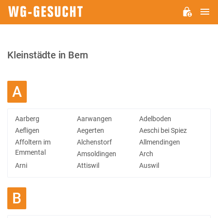
H
WG-
GESUCHT.DE
Kleinstädte in Bern
A
Aarberg
Aarwangen
Adelboden
Aefligen
Aegerten
Aeschi bei Spiez
Affoltern im
Alchenstorf
Allmendingen
Emmental
Amsoldingen
Arch
Arni
Attiswil
Auswil
B