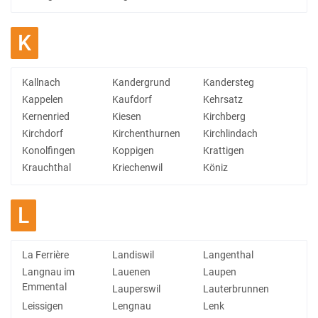
K
Kallnach
Kandergrund
Kandersteg
Kappelen
Kaufdorf
Kehrsatz
Kernenried
Kiesen
Kirchberg
Kirchdorf
Kirchenthurnen
Kirchlindach
Konolfingen
Koppigen
Krattigen
Krauchthal
Kriechenwil
Köniz
L
La Ferrière
Landiswil
Langenthal
Langnau im
Lauenen
Laupen
Emmental
Lauperswil
Lauterbrunnen
Leissigen
Lengnau
Lenk