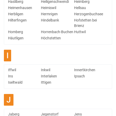
Hasliberg
Heiligenschwendi
Heimberg
Heimenhausen
Heimiswil
Hellsau
Herbligen
Hermrigen
Herzogenbuchsee
Hilterfingen
Hindelbank
Hofstetten bei
Brienz
Homberg
Horrenbach-Buchen
Huttwil
Häutligen
Höchstetten
I
Iffwil
Inkwil
Innertkirchen
Ins
Interlaken
Ipsach
Iseltwald
Ittigen
J
Jaberg
Jegenstorf
Jens