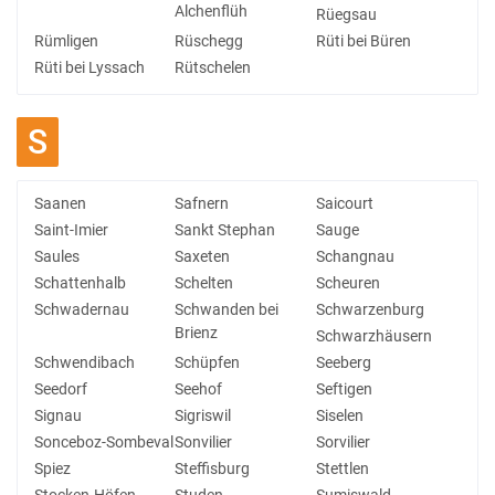
Alchenflüh
Rüegsau
Rümligen
Rüschegg
Rüti bei Büren
Rüti bei Lyssach
Rütschelen
S
Saanen
Safnern
Saicourt
Saint-Imier
Sankt Stephan
Sauge
Saules
Saxeten
Schangnau
Schattenhalb
Schelten
Scheuren
Schwadernau
Schwanden bei
Schwarzenburg
Brienz
Schwarzhäusern
Schwendibach
Schüpfen
Seeberg
Seedorf
Seehof
Seftigen
Signau
Sigriswil
Siselen
Sonceboz-Sombeval
Sonvilier
Sorvilier
Spiez
Steffisburg
Stettlen