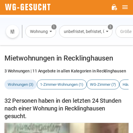
H
WG-
GESUCHT.DE
1
3
Wohnung
unbefristet, befristet, Übernachtung
Größe
Mietwohnungen in Recklinghausen
3 Wohnungen | 11 Angebote in allen Kategorien in Recklinghausen
Wohnungen (3)
1-Zimmer-Wohnungen (1)
WG-Zimmer (7)
Häuse
32 Personen haben in den letzten 24 Stunden
nach einer Wohnung in Recklinghausen
gesucht.