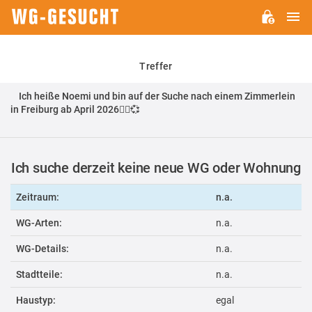
H
WG-
GESUCHT.DE
Treffer
Ich heiße Noemi und bin auf der Suche nach einem Zimmerlein
in Freiburg ab April 2026🧘‍♀️💞
Ich suche derzeit keine neue WG oder Wohnung
Zeitraum:
n.a.
WG-Arten:
n.a.
WG-Details:
n.a.
Stadtteile:
n.a.
Haustyp:
egal