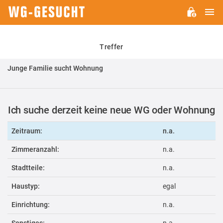
H
WG-
GESUCHT.DE
Treffer
Junge Familie sucht Wohnung
Ich suche derzeit keine neue WG oder Wohnung
Zeitraum:
n.a.
Zimmeranzahl:
n.a.
Stadtteile:
n.a.
Haustyp:
egal
Einrichtung:
n.a.