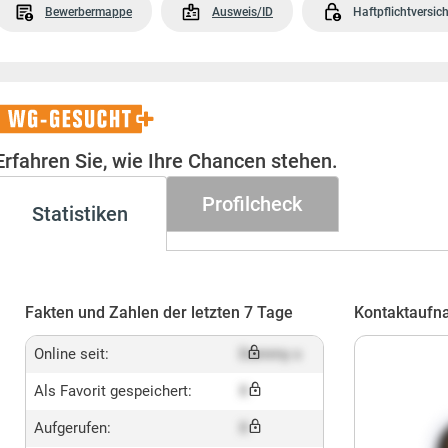
Bewerbermappe
Ausweis/ID
Haftpflichtversic
WG-
Gesucht+
Erfahren Sie, wie Ihre Chancen stehen.
Profilcheck
Statistiken
Fakten und Zahlen der letzten 7 Tage
Kontaktaufn
Online seit:
Dummy x
Als Favorit gespeichert:
X
Aufgerufen:
X