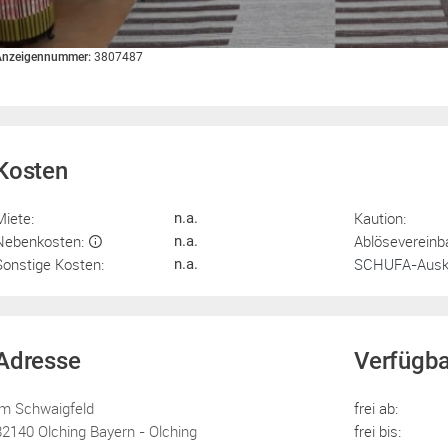
Anzeigennummer:
3807487
Kosten
Miete:
Kaution:
n.a.
Nebenkosten:
Ablösevereinb
n.a.
Sonstige Kosten:
SCHUFA-Ausku
n.a.
Adresse
Verfügba
Im Schwaigfeld
frei ab:
82140 Olching Bayern - Olching
frei bis: