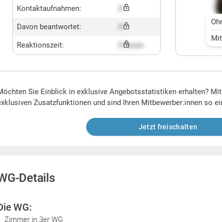
Kontaktaufnahmen:
X
Oh
Davon beantwortet:
X
Mi
Reaktionszeit:
X hours
Möchten Sie Einblick in exklusive Angebotsstatistiken erhalten? Mi
exklusiven Zusatzfunktionen und sind Ihren Mitbewerber:innen so ei
Jetzt freischalten
WG-Details
Die WG:
Zimmer in 3er WG