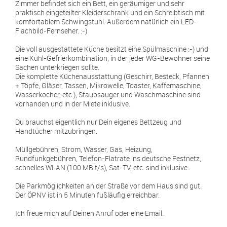
Zimmer befindet sich ein Bett, ein geräumiger und sehr
praktisch eingeteilter Kleiderschrank und ein Schreibtisch mit
komfortablem Schwingstuhl. Außerdem natürlich ein LED-
Flachbild-Fernseher. :-)
Die voll ausgestattete Küche besitzt eine Spülmaschine :-) und
eine Kühl-Gefrierkombination, in der jeder WG-Bewohner seine
Sachen unterkriegen sollte.
Die komplette Küchenausstattung (Geschirr, Besteck, Pfannen
+ Töpfe, Gläser, Tassen, Mikrowelle, Toaster, Kaffemaschine,
Wasserkocher, etc.), Staubsauger und Waschmaschine sind
vorhanden und in der Miete inklusive.
Du brauchst eigentlich nur Dein eigenes Bettzeug und
Handtücher mitzubringen.
Müllgebühren, Strom, Wasser, Gas, Heizung,
Rundfunkgebühren, Telefon-Flatrate ins deutsche Festnetz,
schnelles WLAN (100 MBit/s), Sat-TV, etc. sind inklusive.
Die Parkmöglichkeiten an der Straße vor dem Haus sind gut.
Der ÖPNV ist in 5 Minuten fußläufig erreichbar.
Ich freue mich auf Deinen Anruf oder eine Email.