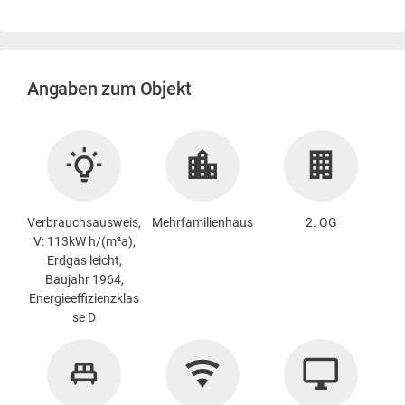
Angaben zum Objekt
Verbrauchsausweis,
Mehrfamilienhaus
2. OG
V: 113kW h/(m²a),
Erdgas leicht,
Baujahr 1964,
Energieeffizienzklas
se D