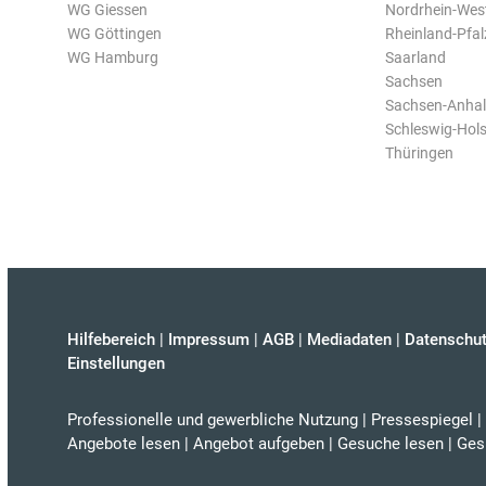
WG Giessen
Nordrhein-Wes
WG Göttingen
Rheinland-Pfal
WG Hamburg
Saarland
Sachsen
Sachsen-Anhal
Schleswig-Hols
Thüringen
Hilfebereich
|
Impressum
|
AGB
|
Mediadaten
|
Datenschut
Einstellungen
Professionelle und gewerbliche Nutzung
|
Pressespiegel
|
Angebote lesen
|
Angebot aufgeben
|
Gesuche lesen
|
Ges