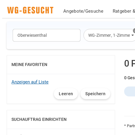
Angebote/Gesuche
Ratgeber &
WG-Zimmer
,
1-Zimmer-
0 
MEINE FAVORITEN
EINBLENDEN
0 Ges
Anzeigen auf Liste
Leeren
Speichern
SUCHAUFTRAG EINRICHTEN
EINBLENDEN
* Part