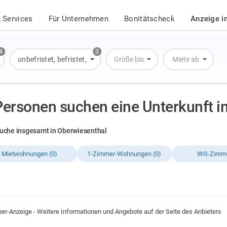
 Services
Für Unternehmen
Bonitätscheck
Anzeige i
4
3
Wohnung
unbefristet
,
Wohnung
,
befristet
,
Haus
,
Übernachtung
Größe bis
Miete ab
Personen suchen eine Unterkunft i
uche insgesamt in Oberwiesenthal
Mietwohnungen (0)
1-Zimmer-Wohnungen (0)
WG-Zimme
ner-Anzeige - Weitere Informationen und Angebote auf der Seite des Anbieters