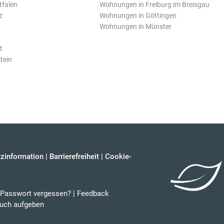
tfalen
Wohnungen in Freiburg im Breisgau
z
Wohnungen in Göttingen
Wohnungen in Münster
t
tein
zinformation
|
Barrierefreiheit
|
Cookie-
Passwort vergessen?
|
Feedback
uch aufgeben