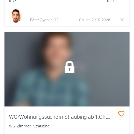
max.
min.
Péter Gyenes, 12
Online: 29.07.2026
WG/Wohnungssuche in Straubing ab 1.Oktober
WG-Zimmer | Straubing