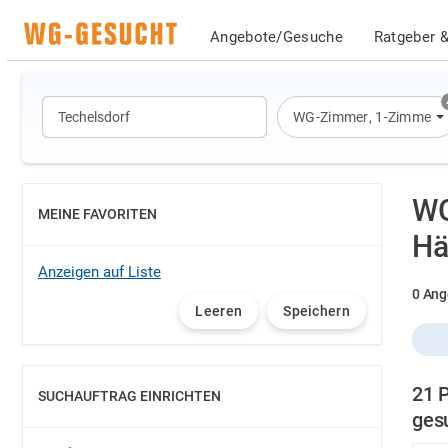
Angebote/Gesuche
Ratgeber &
WG-Zimmer
,
1-Zimmer-
WG
MEINE FAVORITEN
EINBLENDEN
Hä
Anzeigen auf Liste
0 Ang
Leeren
Speichern
21 
SUCHAUFTRAG EINRICHTEN
EINBLENDEN
ges