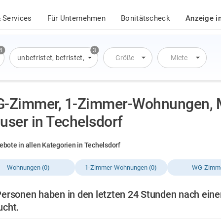
 Services
Für Unternehmen
Bonitätscheck
Anzeige i
4
3
Wohnung
unbefristet
,
Wohnung
,
befristet
,
Haus
,
Übernachtung
Größe
Miete
-Zimmer, 1-Zimmer-Wohnungen, 
user in Techelsdorf
ebote in allen Kategorien in Techelsdorf
Wohnungen (0)
1-Zimmer-Wohnungen (0)
WG-Zimme
Personen haben in den letzten 24 Stunden nach ein
ucht.