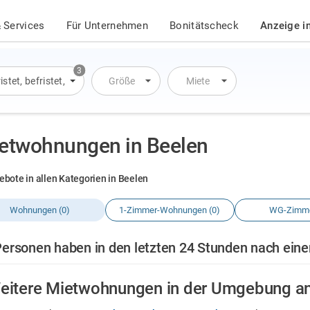
 Services
Für Unternehmen
Bonitätscheck
Anzeige i
3
istet
,
befristet
,
Übernachtung
Größe
Miete
etwohnungen in Beelen
ebote in allen Kategorien in Beelen
Wohnungen (0)
1-Zimmer-Wohnungen (0)
WG-Zimme
Personen haben in den letzten 24 Stunden nach ein
eitere Mietwohnungen in der Umgebung a