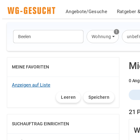
Angebote/Gesuche
Ratgeber &
1
Wohnung
unbefr
Mi
MEINE FAVORITEN
EINBLENDEN
0 Ang
Anzeigen auf Liste
Leeren
Speichern
21 
SUCHAUFTRAG EINRICHTEN
EINBLENDEN
W