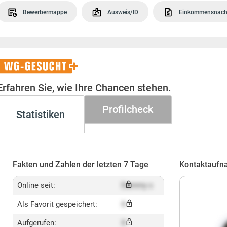
Bewerbermappe
Ausweis/ID
Einkommensnach
WG-
Gesucht+
Erfahren Sie, wie Ihre Chancen stehen.
Profilcheck
Statistiken
Fakten und Zahlen der letzten 7 Tage
Kontaktaufn
Online seit:
Dummy x
Als Favorit gespeichert:
X
Aufgerufen:
X