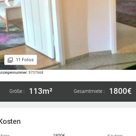
11 Fotos
Anzeigennummer:
9737668
113m²
1800€
Größe
Gesamtmiete
:
:
Kosten
Miete:
Kaution:
1800€