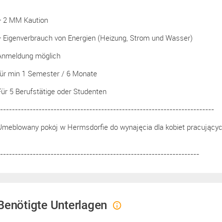
+ 2 MM Kaution
+ Eigenverbrauch von Energien (Heizung, Strom und Wasser)
Anmeldung möglich
für min 1 Semester / 6 Monate
Für 5 Berufstätige oder Studenten
------------------------------------------------------------------------
Umeblowany pokój w Hermsdorfie do wynajęcia dla kobiet pracującyc
-------------------------------------------------------------------
Benötigte Unterlagen