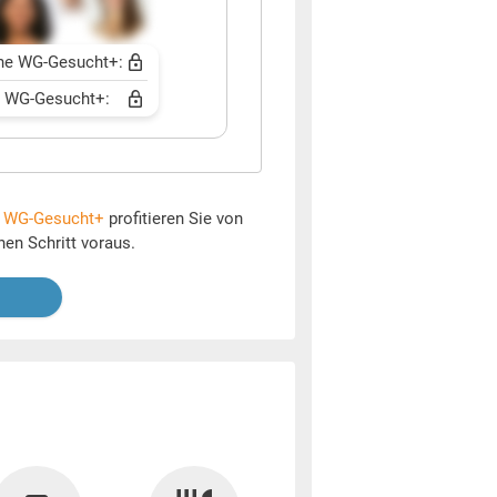
ne WG-Gesucht+:
t WG-Gesucht+:
t
WG-Gesucht+
profitieren Sie von
nen Schritt voraus.