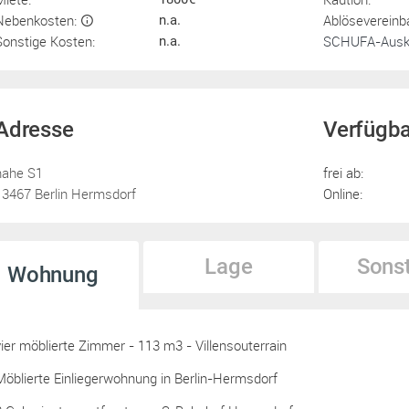
Nebenkosten:
Ablösevereinb
n.a.
Sonstige Kosten:
SCHUFA-Ausku
n.a.
Adresse
Verfügba
nahe S1
frei ab:
13467 Berlin Hermsdorf
Online:
Lage
Sons
Wohnung
vier möblierte Zimmer - 113 m3 - Villensouterrain
Möblierte Einliegerwohnung in Berlin-Hermsdorf