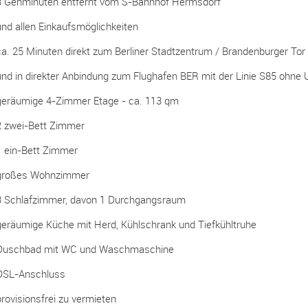
3 Gehminuten entfernt vom S-Bahnhof Hermsdorf
und allen Einkaufsmöglichkeiten
ca. 25 Minuten direkt zum Berliner Stadtzentrum / Brandenburger Tor
und in direkter Anbindung zum Flughafen BER mit der Linie S85 ohne 
geräumige 4-Zimmer Etage - ca. 113 qm
2 zwei-Bett Zimmer
1 ein-Bett Zimmer
großes Wohnzimmer
3 Schlafzimmer, davon 1 Durchgangsraum
geräumige Küche mit Herd, Kühlschrank und Tiefkühltruhe
Duschbad mit WC und Waschmaschine
DSL-Anschluss
provisionsfrei zu vermieten