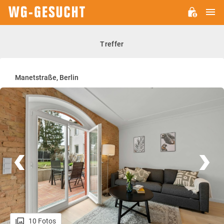
H
WG-
GESUCHT.DE
Treffer
Manetstraße, Berlin
10 Fotos