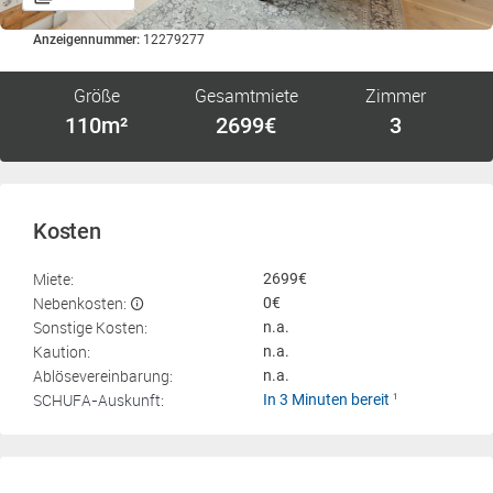
Anzeigennummer:
12279277
Größe
Gesamtmiete
Zimmer
110m²
2699€
3
Kosten
Miete:
2699€
Nebenkosten:
0€
Sonstige Kosten:
n.a.
Kaution:
n.a.
Ablösevereinbarung:
n.a.
SCHUFA-Auskunft:
In 3 Minuten bereit
1