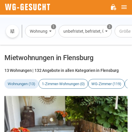
H
WG-
GESUCHT.DE
1
3
Wohnung
unbefristet, befristet, Übernachtung
Größe
Mietwohnungen in Flensburg
13 Wohnungen | 132 Angebote in allen Kategorien in Flensburg
Wohnungen (13)
1-Zimmer-Wohnungen (0)
WG-Zimmer (119)
Hä