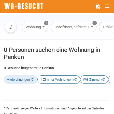
H
WG-
GESUCHT.DE
1
3
Wohnung
unbefristet, befristet, Übernachtung
Größe 
0 Personen suchen eine Wohnung in
Penkun
0 Gesuche insgesamt in Penkun
Mietwohnungen (0)
1-Zimmer-Wohnungen (0)
WG-Zimmer (0)
H
* Partner-Anzeige - Weitere Informationen und Angebote auf der Seite des
Anbieters