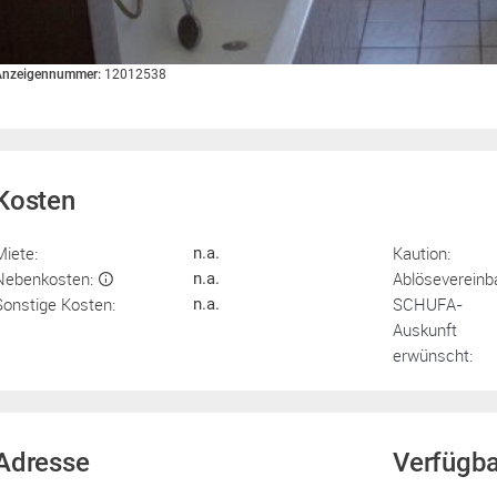
Anzeigennummer:
12012538
Kosten
Miete:
Kaution:
n.a.
Nebenkosten:
Ablösevereinb
n.a.
Sonstige Kosten:
SCHUFA-
n.a.
Auskunft
erwünscht:
Adresse
Verfügba