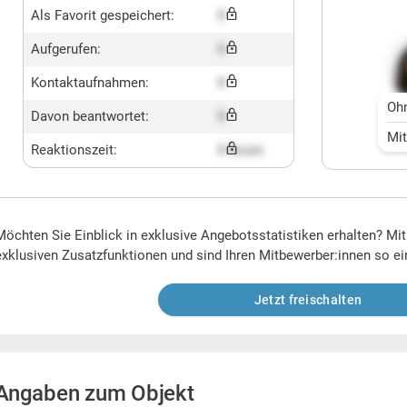
Als Favorit gespeichert:
X
Aufgerufen:
X
Kontaktaufnahmen:
X
Oh
Davon beantwortet:
X
Mi
Reaktionszeit:
X hours
Möchten Sie Einblick in exklusive Angebotsstatistiken erhalten? Mi
exklusiven Zusatzfunktionen und sind Ihren Mitbewerber:innen so ei
Jetzt freischalten
Angaben zum Objekt