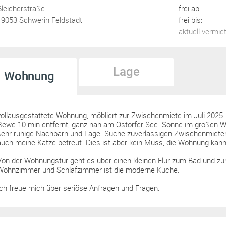
Bleicherstraße
frei ab:
19053 Schwerin Feldstadt
frei bis:
aktuell vermie
Lage
Wohnung
vollausgestattete Wohnung, möbliert zur Zwischenmiete im Juli 2025.
Rewe 10 min entfernt, ganz nah am Ostorfer See. Sonne im großen
sehr ruhige Nachbarn und Lage. Suche zuverlässigen Zwischenmieter/
auch meine Katze betreut. Dies ist aber kein Muss, die Wohnung kan
Von der Wohnungstür geht es über einen kleinen Flur zum Bad und
Wohnzimmer und Schlafzimmer ist die moderne Küche.
Ich freue mich über seriöse Anfragen und Fragen.