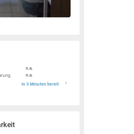
n.a.
arung:
n.a.
In 3 Minuten bereit
1
rkeit