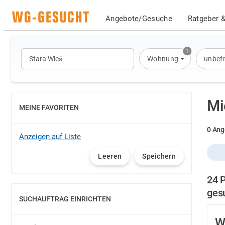
Angebote/Gesuche
Ratgeber &
1
Wohnung
unbefr
Mi
MEINE FAVORITEN
EINBLENDEN
0 Ang
Anzeigen auf Liste
Leeren
Speichern
24 
ges
SUCHAUFTRAG EINRICHTEN
EINBLENDEN
W