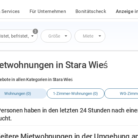
 Services
Für Unternehmen
Bonitätscheck
Anzeige i
3
istet
,
befristet
,
Übernachtung
Größe
Miete
etwohnungen in Stara Wieś
ebote in allen Kategorien in Stara Wieś
Wohnungen (0)
1-Zimmer-Wohnungen (0)
WG-Zimme
Personen haben in den letzten 24 Stunden nach ein
ucht.
eitere Mietwohnungen in der Umgebung a