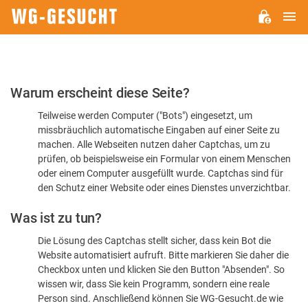
H
WG-
GESUCHT.DE
Bitte
Warum erscheint diese Seite?
bestätigen
Teilweise werden Computer ("Bots") eingesetzt, um
Sie,
missbräuchlich automatische Eingaben auf einer Seite zu
dass
machen. Alle Webseiten nutzen daher Captchas, um zu
Sie
prüfen, ob beispielsweise ein Formular von einem Menschen
oder einem Computer ausgefüllt wurde. Captchas sind für
ein
den Schutz einer Website oder eines Dienstes unverzichtbar.
Mensch
Was ist zu tun?
sind
Die Lösung des Captchas stellt sicher, dass kein Bot die
Website automatisiert aufruft. Bitte markieren Sie daher die
Checkbox unten und klicken Sie den Button "Absenden". So
wissen wir, dass Sie kein Programm, sondern eine reale
Person sind. Anschließend können Sie WG-Gesucht.de wie