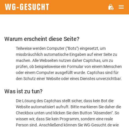
H
WG-
GESUCHT.DE
Bitte
Warum erscheint diese Seite?
bestätigen
Teilweise werden Computer ("Bots") eingesetzt, um
Sie,
missbräuchlich automatische Eingaben auf einer Seite zu
dass
machen. Alle Webseiten nutzen daher Captchas, um zu
Sie
prüfen, ob beispielsweise ein Formular von einem Menschen
oder einem Computer ausgefüllt wurde. Captchas sind für
ein
den Schutz einer Website oder eines Dienstes unverzichtbar.
Mensch
Was ist zu tun?
sind
Die Lösung des Captchas stellt sicher, dass kein Bot die
Website automatisiert aufruft. Bitte markieren Sie daher die
Checkbox unten und klicken Sie den Button "Absenden". So
wissen wir, dass Sie kein Programm, sondern eine reale
Person sind. Anschließend können Sie WG-Gesucht.de wie