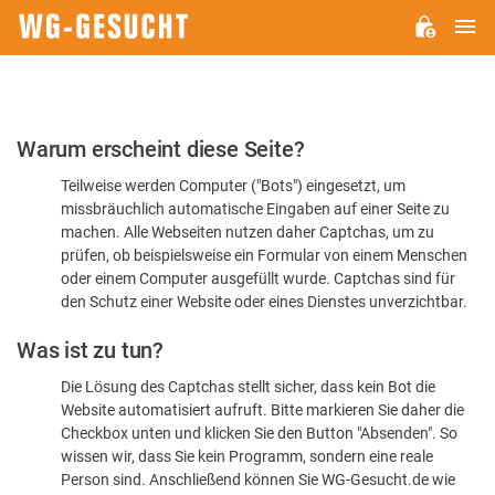
H
WG-
GESUCHT.DE
Bitte
Warum erscheint diese Seite?
bestätigen
Teilweise werden Computer ("Bots") eingesetzt, um
Sie,
missbräuchlich automatische Eingaben auf einer Seite zu
dass
machen. Alle Webseiten nutzen daher Captchas, um zu
Sie
prüfen, ob beispielsweise ein Formular von einem Menschen
oder einem Computer ausgefüllt wurde. Captchas sind für
ein
den Schutz einer Website oder eines Dienstes unverzichtbar.
Mensch
Was ist zu tun?
sind
Die Lösung des Captchas stellt sicher, dass kein Bot die
Website automatisiert aufruft. Bitte markieren Sie daher die
Checkbox unten und klicken Sie den Button "Absenden". So
wissen wir, dass Sie kein Programm, sondern eine reale
Person sind. Anschließend können Sie WG-Gesucht.de wie