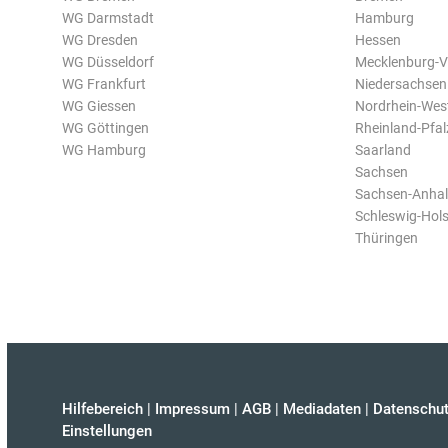
WG Darmstadt
Hamburg
WG Dresden
Hessen
WG Düsseldorf
Mecklenburg-
WG Frankfurt
Niedersachsen
WG Giessen
Nordrhein-Wes
WG Göttingen
Rheinland-Pfal
WG Hamburg
Saarland
Sachsen
Sachsen-Anhal
Schleswig-Hols
Thüringen
Hilfebereich
|
Impressum
|
AGB
|
Mediadaten
|
Datenschut
Einstellungen