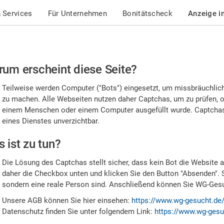
 Services
Für Unternehmen
Bonitätscheck
Anzeige i
te
um erscheint diese Seite?
stätigen
Teilweise werden Computer ("Bots") eingesetzt, um missbräuchlic
,
zu machen. Alle Webseiten nutzen daher Captchas, um zu prüfen, o
einem Menschen oder einem Computer ausgefüllt wurde. Captchas 
ss
eines Dienstes unverzichtbar.
e
 ist zu tun?
n
Die Lösung des Captchas stellt sicher, dass kein Bot die Website au
nsch
daher die Checkbox unten und klicken Sie den Button "Absenden". 
sondern eine reale Person sind. Anschließend können Sie WG-Gesuc
nd
Unsere AGB können Sie hier einsehen:
https://www.wg-gesucht.de
Datenschutz finden Sie unter folgendem Link:
https://www.wg-gesu