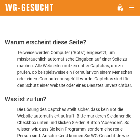
H
WG-
GESUCHT.DE
Bitte
Warum erscheint diese Seite?
bestätigen
Teilweise werden Computer ("Bots") eingesetzt, um
Sie,
missbräuchlich automatische Eingaben auf einer Seite zu
dass
machen. Alle Webseiten nutzen daher Captchas, um zu
Sie
prüfen, ob beispielsweise ein Formular von einem Menschen
oder einem Computer ausgefüllt wurde. Captchas sind für
ein
den Schutz einer Website oder eines Dienstes unverzichtbar.
Mensch
Was ist zu tun?
sind
Die Lösung des Captchas stellt sicher, dass kein Bot die
Website automatisiert aufruft. Bitte markieren Sie daher die
Checkbox unten und klicken Sie den Button "Absenden". So
wissen wir, dass Sie kein Programm, sondern eine reale
Person sind. Anschließend können Sie WG-Gesucht.de wie