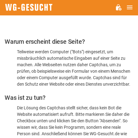
H
WG-
GESUCHT.DE
Bitte
Warum erscheint diese Seite?
bestätigen
Teilweise werden Computer ("Bots") eingesetzt, um
Sie,
missbräuchlich automatische Eingaben auf einer Seite zu
dass
machen. Alle Webseiten nutzen daher Captchas, um zu
Sie
prüfen, ob beispielsweise ein Formular von einem Menschen
oder einem Computer ausgefüllt wurde. Captchas sind für
ein
den Schutz einer Website oder eines Dienstes unverzichtbar.
Mensch
Was ist zu tun?
sind
Die Lösung des Captchas stellt sicher, dass kein Bot die
Website automatisiert aufruft. Bitte markieren Sie daher die
Checkbox unten und klicken Sie den Button "Absenden". So
wissen wir, dass Sie kein Programm, sondern eine reale
Person sind. Anschließend können Sie WG-Gesucht.de wie