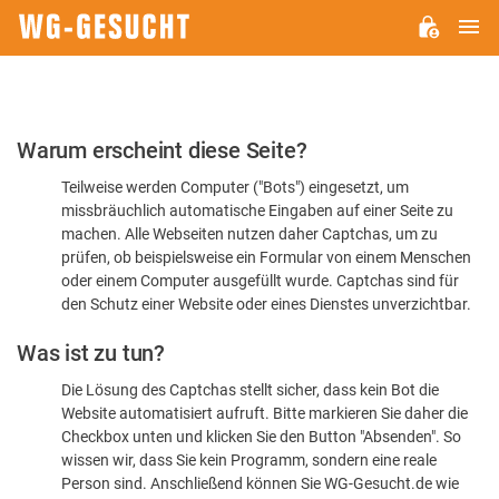
H
WG-
GESUCHT.DE
Bitte
Warum erscheint diese Seite?
bestätigen
Teilweise werden Computer ("Bots") eingesetzt, um
Sie,
missbräuchlich automatische Eingaben auf einer Seite zu
dass
machen. Alle Webseiten nutzen daher Captchas, um zu
Sie
prüfen, ob beispielsweise ein Formular von einem Menschen
oder einem Computer ausgefüllt wurde. Captchas sind für
ein
den Schutz einer Website oder eines Dienstes unverzichtbar.
Mensch
Was ist zu tun?
sind
Die Lösung des Captchas stellt sicher, dass kein Bot die
Website automatisiert aufruft. Bitte markieren Sie daher die
Checkbox unten und klicken Sie den Button "Absenden". So
wissen wir, dass Sie kein Programm, sondern eine reale
Person sind. Anschließend können Sie WG-Gesucht.de wie