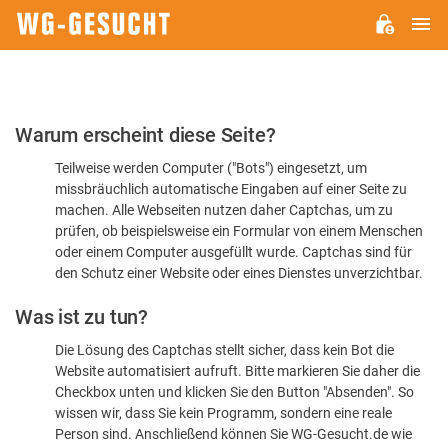
H
WG-
GESUCHT.DE
Bitte
Warum erscheint diese Seite?
bestätigen
Teilweise werden Computer ("Bots") eingesetzt, um
Sie,
missbräuchlich automatische Eingaben auf einer Seite zu
dass
machen. Alle Webseiten nutzen daher Captchas, um zu
Sie
prüfen, ob beispielsweise ein Formular von einem Menschen
oder einem Computer ausgefüllt wurde. Captchas sind für
ein
den Schutz einer Website oder eines Dienstes unverzichtbar.
Mensch
Was ist zu tun?
sind
Die Lösung des Captchas stellt sicher, dass kein Bot die
Website automatisiert aufruft. Bitte markieren Sie daher die
Checkbox unten und klicken Sie den Button "Absenden". So
wissen wir, dass Sie kein Programm, sondern eine reale
Person sind. Anschließend können Sie WG-Gesucht.de wie