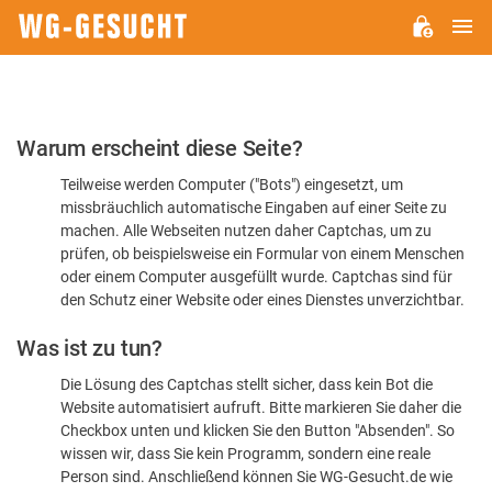
H
WG-
GESUCHT.DE
Bitte
Warum erscheint diese Seite?
bestätigen
Teilweise werden Computer ("Bots") eingesetzt, um
Sie,
missbräuchlich automatische Eingaben auf einer Seite zu
dass
machen. Alle Webseiten nutzen daher Captchas, um zu
Sie
prüfen, ob beispielsweise ein Formular von einem Menschen
oder einem Computer ausgefüllt wurde. Captchas sind für
ein
den Schutz einer Website oder eines Dienstes unverzichtbar.
Mensch
Was ist zu tun?
sind
Die Lösung des Captchas stellt sicher, dass kein Bot die
Website automatisiert aufruft. Bitte markieren Sie daher die
Checkbox unten und klicken Sie den Button "Absenden". So
wissen wir, dass Sie kein Programm, sondern eine reale
Person sind. Anschließend können Sie WG-Gesucht.de wie