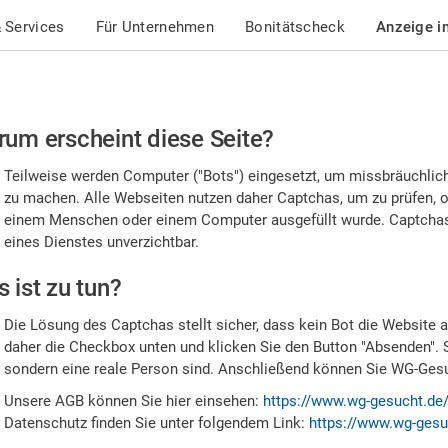
 Services
Für Unternehmen
Bonitätscheck
Anzeige i
te
um erscheint diese Seite?
stätigen
Teilweise werden Computer ("Bots") eingesetzt, um missbräuchlic
,
zu machen. Alle Webseiten nutzen daher Captchas, um zu prüfen, o
einem Menschen oder einem Computer ausgefüllt wurde. Captchas 
ss
eines Dienstes unverzichtbar.
e
 ist zu tun?
n
Die Lösung des Captchas stellt sicher, dass kein Bot die Website au
nsch
daher die Checkbox unten und klicken Sie den Button "Absenden". 
sondern eine reale Person sind. Anschließend können Sie WG-Gesuc
nd
Unsere AGB können Sie hier einsehen:
https://www.wg-gesucht.de
Datenschutz finden Sie unter folgendem Link:
https://www.wg-gesu