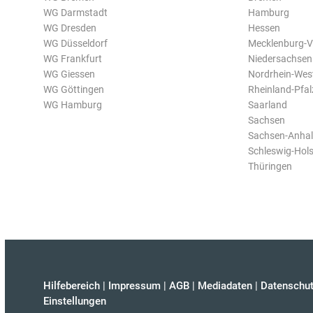
WG Darmstadt
Hamburg
WG Dresden
Hessen
WG Düsseldorf
Mecklenburg-
WG Frankfurt
Niedersachsen
WG Giessen
Nordrhein-Wes
WG Göttingen
Rheinland-Pfal
WG Hamburg
Saarland
Sachsen
Sachsen-Anhal
Schleswig-Hols
Thüringen
Hilfebereich
|
Impressum
|
AGB
|
Mediadaten
|
Datenschut
Einstellungen