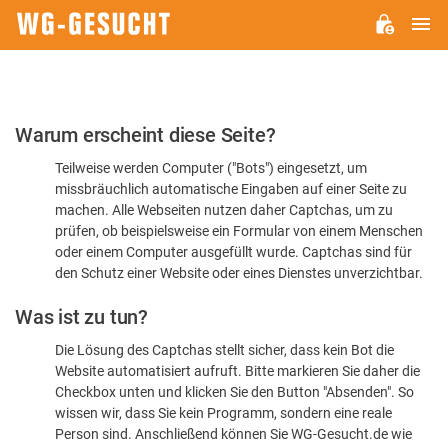
H
WG-
GESUCHT.DE
Bitte
Warum erscheint diese Seite?
bestätigen
Teilweise werden Computer ("Bots") eingesetzt, um
Sie,
missbräuchlich automatische Eingaben auf einer Seite zu
dass
machen. Alle Webseiten nutzen daher Captchas, um zu
Sie
prüfen, ob beispielsweise ein Formular von einem Menschen
oder einem Computer ausgefüllt wurde. Captchas sind für
ein
den Schutz einer Website oder eines Dienstes unverzichtbar.
Mensch
Was ist zu tun?
sind
Die Lösung des Captchas stellt sicher, dass kein Bot die
Website automatisiert aufruft. Bitte markieren Sie daher die
Checkbox unten und klicken Sie den Button "Absenden". So
wissen wir, dass Sie kein Programm, sondern eine reale
Person sind. Anschließend können Sie WG-Gesucht.de wie