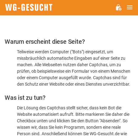
H
WG-
GESUCHT.DE
Bitte
Warum erscheint diese Seite?
bestätigen
Teilweise werden Computer ("Bots") eingesetzt, um
Sie,
missbräuchlich automatische Eingaben auf einer Seite zu
dass
machen. Alle Webseiten nutzen daher Captchas, um zu
Sie
prüfen, ob beispielsweise ein Formular von einem Menschen
oder einem Computer ausgefüllt wurde. Captchas sind für
ein
den Schutz einer Website oder eines Dienstes unverzichtbar.
Mensch
Was ist zu tun?
sind
Die Lösung des Captchas stellt sicher, dass kein Bot die
Website automatisiert aufruft. Bitte markieren Sie daher die
Checkbox unten und klicken Sie den Button "Absenden". So
wissen wir, dass Sie kein Programm, sondern eine reale
Person sind. Anschließend können Sie WG-Gesucht.de wie