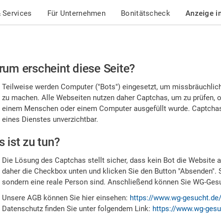
 Services
Für Unternehmen
Bonitätscheck
Anzeige i
te
um erscheint diese Seite?
stätigen
Teilweise werden Computer ("Bots") eingesetzt, um missbräuchlic
,
zu machen. Alle Webseiten nutzen daher Captchas, um zu prüfen, o
einem Menschen oder einem Computer ausgefüllt wurde. Captchas 
ss
eines Dienstes unverzichtbar.
e
 ist zu tun?
n
Die Lösung des Captchas stellt sicher, dass kein Bot die Website au
nsch
daher die Checkbox unten und klicken Sie den Button "Absenden". 
sondern eine reale Person sind. Anschließend können Sie WG-Gesuc
nd
Unsere AGB können Sie hier einsehen:
https://www.wg-gesucht.de
Datenschutz finden Sie unter folgendem Link:
https://www.wg-gesu