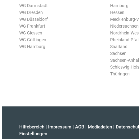
WG Darmstadt
Hamburg
WG Dresden
Hessen
WG Düsseldorf
Mecklenburg-
WG Frankfurt
Niedersachsen
WG Giessen
Nordrhein-Wes
WG Göttingen
Rheinland-Pfal
WG Hamburg
Saarland
Sachsen
Sachsen-Anhal
Schleswig-Hols
Thüringen
Hilfebereich
|
Impressum
|
AGB
|
Mediadaten
|
Datenschut
Einstellungen