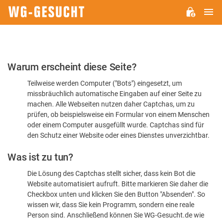
H
WG-
GESUCHT.DE
Bitte
Warum erscheint diese Seite?
bestätigen
Teilweise werden Computer ("Bots") eingesetzt, um
Sie,
missbräuchlich automatische Eingaben auf einer Seite zu
dass
machen. Alle Webseiten nutzen daher Captchas, um zu
Sie
prüfen, ob beispielsweise ein Formular von einem Menschen
oder einem Computer ausgefüllt wurde. Captchas sind für
ein
den Schutz einer Website oder eines Dienstes unverzichtbar.
Mensch
Was ist zu tun?
sind
Die Lösung des Captchas stellt sicher, dass kein Bot die
Website automatisiert aufruft. Bitte markieren Sie daher die
Checkbox unten und klicken Sie den Button "Absenden". So
wissen wir, dass Sie kein Programm, sondern eine reale
Person sind. Anschließend können Sie WG-Gesucht.de wie