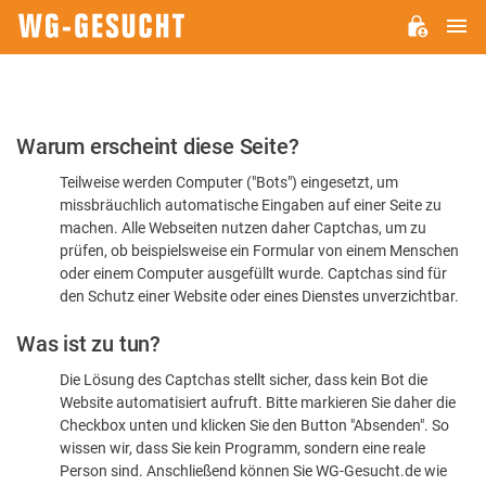
H
WG-
GESUCHT.DE
Bitte
Warum erscheint diese Seite?
bestätigen
Teilweise werden Computer ("Bots") eingesetzt, um
Sie,
missbräuchlich automatische Eingaben auf einer Seite zu
dass
machen. Alle Webseiten nutzen daher Captchas, um zu
Sie
prüfen, ob beispielsweise ein Formular von einem Menschen
oder einem Computer ausgefüllt wurde. Captchas sind für
ein
den Schutz einer Website oder eines Dienstes unverzichtbar.
Mensch
Was ist zu tun?
sind
Die Lösung des Captchas stellt sicher, dass kein Bot die
Website automatisiert aufruft. Bitte markieren Sie daher die
Checkbox unten und klicken Sie den Button "Absenden". So
wissen wir, dass Sie kein Programm, sondern eine reale
Person sind. Anschließend können Sie WG-Gesucht.de wie