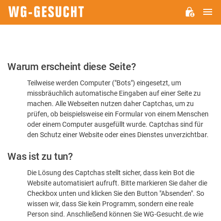
H
WG-
GESUCHT.DE
Bitte
Warum erscheint diese Seite?
bestätigen
Teilweise werden Computer ("Bots") eingesetzt, um
Sie,
missbräuchlich automatische Eingaben auf einer Seite zu
dass
machen. Alle Webseiten nutzen daher Captchas, um zu
Sie
prüfen, ob beispielsweise ein Formular von einem Menschen
oder einem Computer ausgefüllt wurde. Captchas sind für
ein
den Schutz einer Website oder eines Dienstes unverzichtbar.
Mensch
Was ist zu tun?
sind
Die Lösung des Captchas stellt sicher, dass kein Bot die
Website automatisiert aufruft. Bitte markieren Sie daher die
Checkbox unten und klicken Sie den Button "Absenden". So
wissen wir, dass Sie kein Programm, sondern eine reale
Person sind. Anschließend können Sie WG-Gesucht.de wie