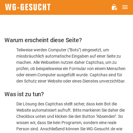
H
WG-
GESUCHT.DE
Bitte
Warum erscheint diese Seite?
bestätigen
Teilweise werden Computer ("Bots") eingesetzt, um
Sie,
missbräuchlich automatische Eingaben auf einer Seite zu
dass
machen. Alle Webseiten nutzen daher Captchas, um zu
Sie
prüfen, ob beispielsweise ein Formular von einem Menschen
oder einem Computer ausgefüllt wurde. Captchas sind für
ein
den Schutz einer Website oder eines Dienstes unverzichtbar.
Mensch
Was ist zu tun?
sind
Die Lösung des Captchas stellt sicher, dass kein Bot die
Website automatisiert aufruft. Bitte markieren Sie daher die
Checkbox unten und klicken Sie den Button "Absenden". So
wissen wir, dass Sie kein Programm, sondern eine reale
Person sind. Anschließend können Sie WG-Gesucht.de wie