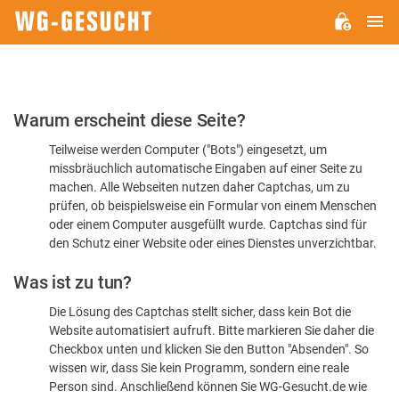
H
WG-
GESUCHT.DE
Bitte
Warum erscheint diese Seite?
bestätigen
Teilweise werden Computer ("Bots") eingesetzt, um
Sie,
missbräuchlich automatische Eingaben auf einer Seite zu
dass
machen. Alle Webseiten nutzen daher Captchas, um zu
Sie
prüfen, ob beispielsweise ein Formular von einem Menschen
oder einem Computer ausgefüllt wurde. Captchas sind für
ein
den Schutz einer Website oder eines Dienstes unverzichtbar.
Mensch
Was ist zu tun?
sind
Die Lösung des Captchas stellt sicher, dass kein Bot die
Website automatisiert aufruft. Bitte markieren Sie daher die
Checkbox unten und klicken Sie den Button "Absenden". So
wissen wir, dass Sie kein Programm, sondern eine reale
Person sind. Anschließend können Sie WG-Gesucht.de wie